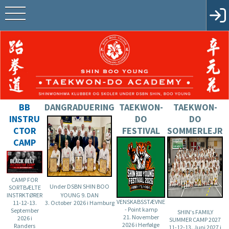
BB
DANGRADUERING
TAEKWON-
TAEKWON-
INSTRU
DO
DO
CTOR
FESTIVAL
SOMMERLEJR
CAMP
CAMP FOR
Under DSBN SHIN BOO
SORTBÆLTE
YOUNG 9. DAN
INSTRKTØRER
VENSKABSSTÆVNE
3. October 2026 i Hamburg
11-12-13.
- Point kamp
September
SHIN's FAMILY
21. November
2026 i
SUMMER CAMP 2027
2026 i Herfølge
Randers
11-12-13. Juni 2027 i