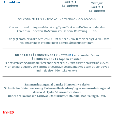
Sæt 'X' i
Tilmeld her
Midtdjurs
kalenderen
Sæt 'X' i
kalenderen
VELKOMMEN TIL SHIN BOO YOUNG TAEKWON-DO ACADEMY
Vi er sammenslutningen af danske og Tyske Taekwon-Do Skoler under den
koreanske Taekwon-Do Stormester Dr. Shin, Boo Young 9. Dan.
Til dagligt omtaler vi akademiet STA. Det er her du bla. tilmelder dig EVENTS som
fællestræninger, gradueringer, camps, årskontingent mm.
DU BETALER ÅRSKONTINGET for 2026
HER
eller under fanen
ÅRSKONTINGENT i toppen af siden.
Er det første gang du betaler årskontingent skal du først oprette en profil på eleven.
Vi anbefaler at du bruger samme brugernavn og adgangskode som du gjorde ved
indmeldelsen i den lokale skole.
Sammenslutningen af danske Shinwonhwa skoler
STA står for 'Shin Boo Young Taekwon-Do Academy' og er sammenslutningen af
danske & Tyske Shinwonhwa skoler
under den koreanske Taekwon-Do stormester Dr. Shin, Boo Young 9. Dan.
NYHED